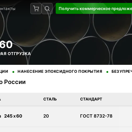
онтакты
Получить коммерческое предлож
60
РАЯ ОТГРУЗКА
•
НАНЕСЕНИЕ ЭПОКСИДНОГО ПОКРЫТИЯ
БЕЗУПРЕЧНАЯ РЕ
по России
доставкой по России. Сертифицированная продукция от провере
А
СТАЛЬ
СТАНДАРТ
а
245
x
60
20
ГОСТ 8732-78