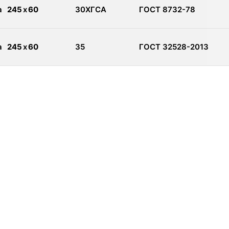
а
245
x
60
30ХГСА
ГОСТ 8732-78
а
245
x
60
35
ГОСТ 32528-2013