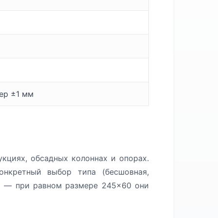
мер ±1 мм
кциях, обсадных колоннах и опорах.
нкретный выбор типа (бесшовная,
ры — при равном размере 245×60 они