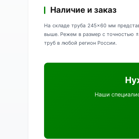
Наличие и заказ
На складе труба 245×60 мм представ
выше. Режем в размер с точностью ±
труб в любой регион России.
Ну
Наши специалис