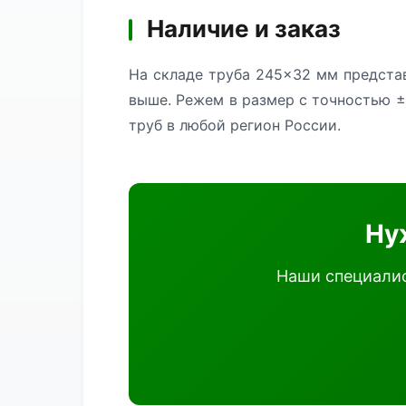
Наличие и заказ
На складе труба 245×32 мм представ
выше. Режем в размер с точностью ±
труб в любой регион России.
Ну
Наши специалис