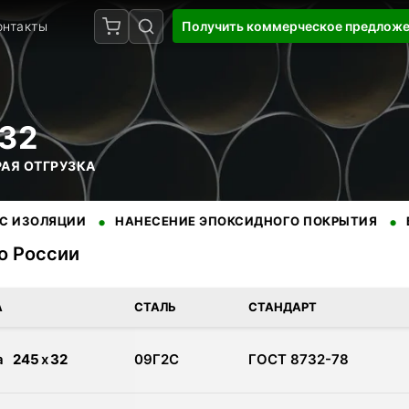
онтакты
Получить коммерческое предлож
32
РАЯ ОТГРУЗКА
•
•
ЯЦИИ
НАНЕСЕНИЕ ЭПОКСИДНОГО ПОКРЫТИЯ
БЕЗУПРЕ
по России
 доставкой по России. Сертифицированная продукция от провер
А
СТАЛЬ
СТАНДАРТ
а
245
x
32
09Г2С
ГОСТ 8732-78