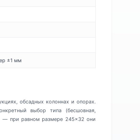
мер ±1 мм
кциях, обсадных колоннах и опорах.
нкретный выбор типа (бесшовная,
ры — при равном размере 245×32 они