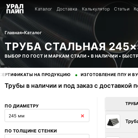
Каталог
Доставка
Калькулятор
Статьи
К
Главная
•
Каталог
ТРУБА СТАЛЬНАЯ 245×
ВЫБОР ПО ГОСТ И МАРКАМ СТАЛИ • В НАЛИЧИИ • БЫСТ
•
КАТЫ НА ПРОДУКЦИЮ
ИЗГОТОВЛЕНИЕ ППУ И ВУС ИЗОЛ
Трубы в наличии и под заказ с доставкой 
В наличии 13 позиций трубы стальные. Купить трубы оптом с
ТРУБ
ПО ДИАМЕТРУ
×
245 мм
Труб
ПО ТОЛЩИНЕ СТЕНКИ