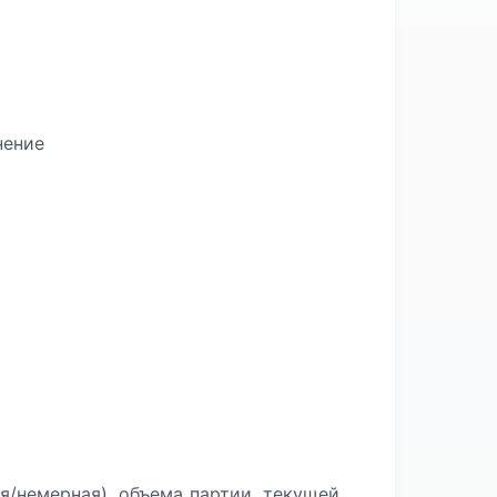
нение
я/немерная), объема партии, текущей