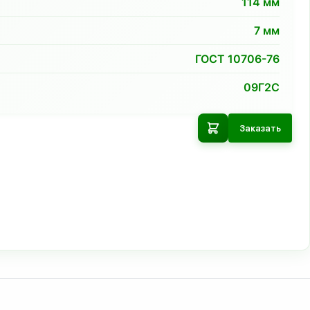
114
мм
7
мм
ГОСТ 10706-76
09Г2С
Заказать