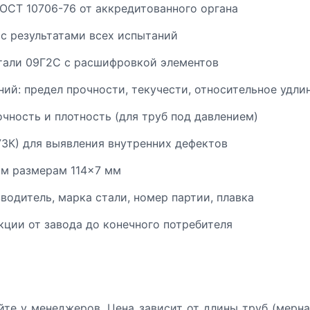
ОСТ 10706-76 от аккредитованного органа
 с результатами всех испытаний
тали 09Г2С с расшифровкой элементов
ий: предел прочности, текучести, относительное удли
чность и плотность (для труб под давлением)
УЗК) для выявления внутренних дефектов
ым размерам 114×7 мм
одитель, марка стали, номер партии, плавка
ции от завода до конечного потребителя
йте у менеджеров. Цена зависит от длины труб (мерна