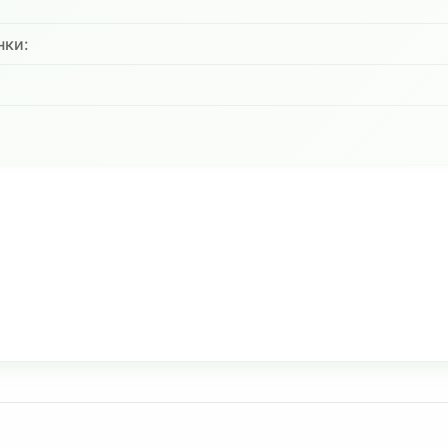
нки:
: