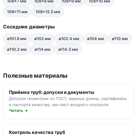
108×7 мм
108×8 мм
108×9 мм
108×10 мм
108×11 мм
108×12.5 мм
Соседние диаметры
⌀101.6 мм
⌀102 мм
⌀102.4 мм
⌀104 мм
⌀110 мм
⌀110.2 мм
⌀114 мм
⌀114.3 мм
Полезные материалы
Приёмка труб: допуски и документы
Допуски геометрии по ГОСТ, мерные длины, сертификаты
и паспорта качества, чек-лист входного контроля.
Читать →
Контроль качества труб