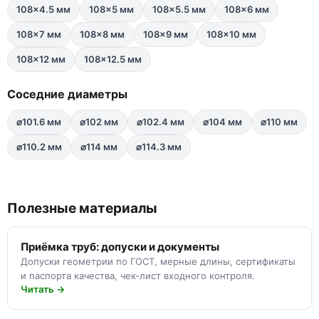
108×4.5 мм
108×5 мм
108×5.5 мм
108×6 мм
108×7 мм
108×8 мм
108×9 мм
108×10 мм
108×12 мм
108×12.5 мм
Соседние диаметры
⌀101.6 мм
⌀102 мм
⌀102.4 мм
⌀104 мм
⌀110 мм
⌀110.2 мм
⌀114 мм
⌀114.3 мм
Полезные материалы
Приёмка труб: допуски и документы
Допуски геометрии по ГОСТ, мерные длины, сертификаты
и паспорта качества, чек-лист входного контроля.
Читать →