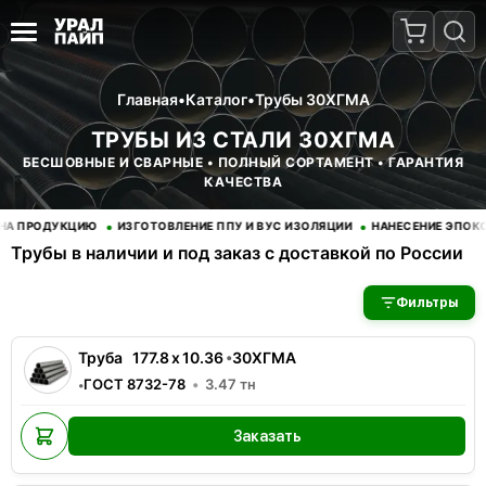
Главная
•
Каталог
•
Трубы 30ХГМА
ТРУБЫ ИЗ СТАЛИ 30ХГМА
БЕСШОВНЫЕ И СВАРНЫЕ • ПОЛНЫЙ СОРТАМЕНТ • ГАРАНТИЯ
КАЧЕСТВА
•
•
ПРОДУКЦИЮ
ИЗГОТОВЛЕНИЕ ППУ И ВУС ИЗОЛЯЦИИ
НАНЕСЕНИЕ ЭПОКСИДН
Трубы в наличии и под заказ с доставкой по России
В наличии 3 позиций трубы стальные. Купить трубы оптом с д
Фильтры
Труба
177.8
x
10.36
•
30ХГМА
ГОСТ 8732-78
3.47
тн
•
Заказать