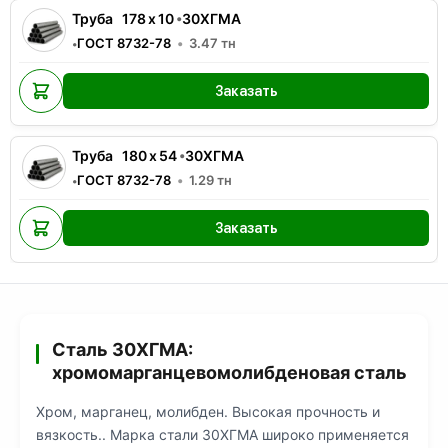
Труба
178
x
10
•
30ХГМА
ГОСТ 8732-78
3.47
тн
•
Заказать
Труба
180
x
54
•
30ХГМА
ГОСТ 8732-78
1.29
тн
•
Заказать
Сталь 30ХГМА:
хромомарганцевомолибденовая сталь
Хром, марганец, молибден. Высокая прочность и
вязкость.. Марка стали 30ХГМА широко применяется