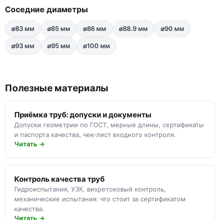
Соседние диаметры
⌀83 мм
⌀85 мм
⌀86 мм
⌀88.9 мм
⌀90 мм
⌀93 мм
⌀95 мм
⌀100 мм
Полезные материалы
Приёмка труб: допуски и документы
Допуски геометрии по ГОСТ, мерные длины, сертификаты
и паспорта качества, чек-лист входного контроля.
Читать →
Контроль качества труб
Гидроиспытания, УЗК, вихретоковый контроль,
механические испытания: что стоит за сертификатом
качества.
Читать →