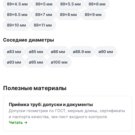
89×4.5 мм
89×5 мм
89×5.5 мм
89×6 мм
89×6.5 мм
89×7 мм
89×8 мм
89×9 мм
89×10 мм
89×11 мм
Соседние диаметры
⌀83 мм
⌀85 мм
⌀86 мм
⌀88.9 мм
⌀90 мм
⌀93 мм
⌀95 мм
⌀100 мм
Полезные материалы
Приёмка труб: допуски и документы
Допуски геометрии по ГОСТ, мерные длины, сертификаты
и паспорта качества, чек-лист входного контроля.
Читать →