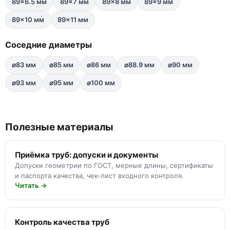
89×6.5 мм
89×7 мм
89×8 мм
89×9 мм
89×10 мм
89×11 мм
Соседние диаметры
⌀83 мм
⌀85 мм
⌀86 мм
⌀88.9 мм
⌀90 мм
⌀93 мм
⌀95 мм
⌀100 мм
Полезные материалы
Приёмка труб: допуски и документы
Допуски геометрии по ГОСТ, мерные длины, сертификаты
и паспорта качества, чек-лист входного контроля.
Читать →
Контроль качества труб