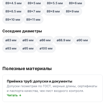
89×4.5 мм
89×5 мм
89×5.5 мм
89×6 мм
89×6.5 мм
89×7 мм
89×8 мм
89×9 мм
89×10 мм
89×11 мм
Соседние диаметры
⌀83 мм
⌀85 мм
⌀86 мм
⌀88.9 мм
⌀90 мм
⌀93 мм
⌀95 мм
⌀100 мм
Полезные материалы
Приёмка труб: допуски и документы
Допуски геометрии по ГОСТ, мерные длины, сертификаты
и паспорта качества, чек-лист входного контроля.
Читать →