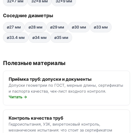
32×7 мм
32×8 мм
32×9 мм
Соседние диаметры
⌀27 мм
⌀28 мм
⌀29 мм
⌀30 мм
⌀33 мм
⌀33.4 мм
⌀34 мм
⌀35 мм
Полезные материалы
Приёмка труб: допуски и документы
Допуски геометрии по ГОСТ, мерные длины, сертификаты
и паспорта качества, чек-лист входного контроля.
Читать →
Контроль качества труб
Гидроиспытания, УЗК, вихретоковый контроль,
механические испытания: что стоит за сертификатом