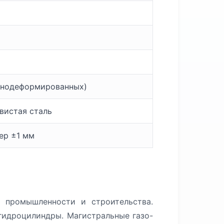
днодеформированных)
вистая сталь
мер ±1 мм
 промышленности и строительства.
гидроцилиндры. Магистральные газо-