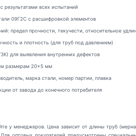
 с результатами всех испытаний
тали 09Г2С с расшифровкой элементов
ий: предел прочности, текучести, относительное удли
чность и плотность (для труб под давлением)
УЗК) для выявления внутренних дефектов
ым размерам 20×5 мм
одитель, марка стали, номер партии, плавка
ции от завода до конечного потребителя
йте у менеджеров. Цена зависит от длины труб (мерна
 Для оптовых покупателей предусмотрены специальн