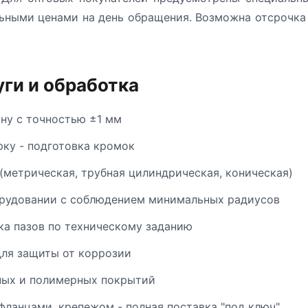
ьными ценами на день обращения. Возможна отсрочка 
ги и обработка
ину с точностью ±1 мм
рку - подготовка кромок
(метрическая, трубная цилиндрическая, коническая)
орудовании с соблюдением минимальных радиусов
ка пазов по техническому заданию
ля защиты от коррозии
ных и полимерных покрытий
фланцами, крепежом - полная поставка "под ключ"