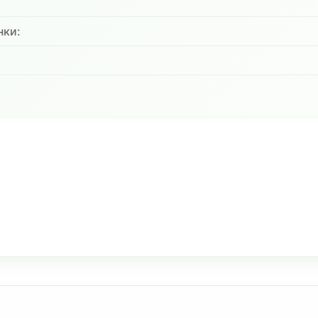
нки:
: