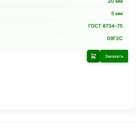
20
мм
5
мм
ГОСТ 8734-75
09Г2С
Заказать