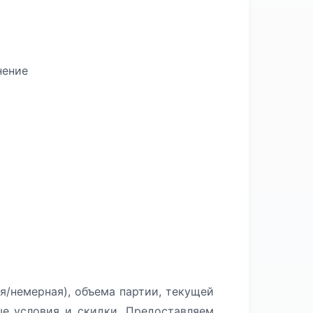
нение
я/немерная), объема партии, текущей
ые условия и скидки. Предоставляем