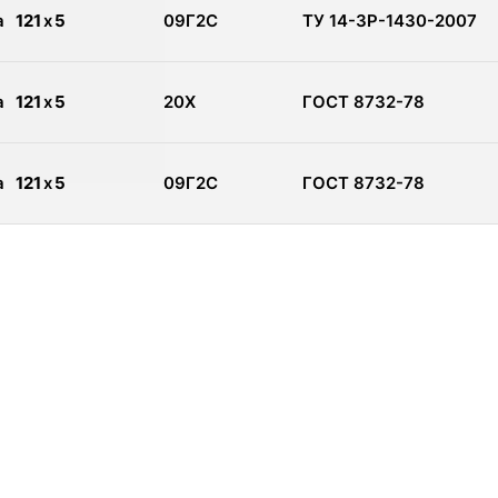
а
121
x
5
09Г2С
ТУ 14-3Р-1430-2007
а
121
x
5
20Х
ГОСТ 8732-78
а
121
x
5
09Г2С
ГОСТ 8732-78