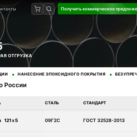
онтакты
Получить коммерческое предлож
5
РАЯ ОТГРУЗКА
•
НАНЕСЕНИЕ ЭПОКСИДНОГО ПОКРЫТИЯ
БЕЗУПРЕЧНАЯ РЕП
по России
доставкой по России. Сертифицированная продукция от провере
А
СТАЛЬ
СТАНДАРТ
а
121
x
5
09Г2С
ГОСТ 32528-2013