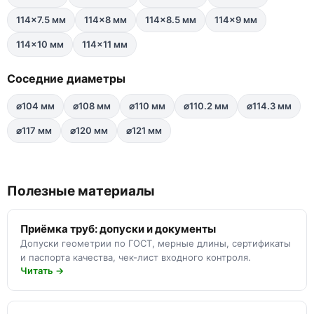
114×7.5 мм
114×8 мм
114×8.5 мм
114×9 мм
114×10 мм
114×11 мм
Соседние диаметры
⌀104 мм
⌀108 мм
⌀110 мм
⌀110.2 мм
⌀114.3 мм
⌀117 мм
⌀120 мм
⌀121 мм
Полезные материалы
Приёмка труб: допуски и документы
Допуски геометрии по ГОСТ, мерные длины, сертификаты
и паспорта качества, чек-лист входного контроля.
Читать →