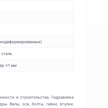
днодеформированных)
 сталь
мер ±1 мм
нности и строительства. Гидравлика
ы. Валы, оси, болты, гайки, втулки,