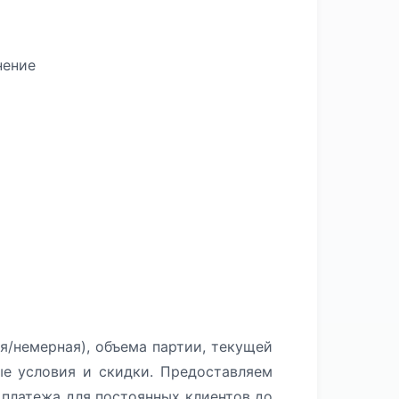
нение
я/немерная), объема партии, текущей
ые условия и скидки. Предоставляем
платежа для постоянных клиентов до