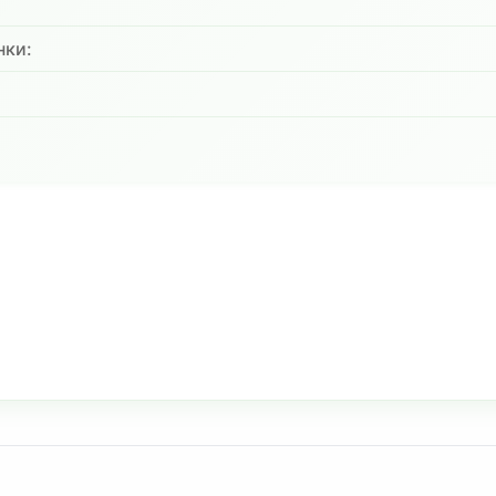
нки:
: