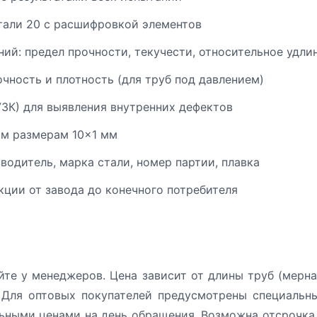
тали 20 с расшифровкой элементов
ий: предел прочности, текучести, относительное удли
чность и плотность (для труб под давлением)
УЗК) для выявления внутренних дефектов
ым размерам 10×1 мм
одитель, марка стали, номер партии, плавка
ции от завода до конечного потребителя
йте у менеджеров. Цена зависит от длины труб (мерна
 Для оптовых покупателей предусмотрены специальн
ьными ценами на день обращения. Возможна отсрочка 