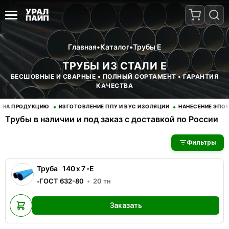
Главная
•
Каталог
•
Трубы Е
ТРУБЫ ИЗ СТАЛИ Е
БЕСШОВНЫЕ И СВАРНЫЕ • ПОЛНЫЙ СОРТАМЕНТ • ГАРАНТИЯ
КАЧЕСТВА
•
•
 ПРОДУКЦИЮ
ИЗГОТОВЛЕНИЕ ППУ И ВУС ИЗОЛЯЦИИ
НАНЕСЕНИЕ ЭПОКСИД
Трубы в наличии и под заказ с доставкой по России
В наличии 1 позиций трубы стальные. Купить трубы оптом с д
Фильтры
Труба
140
x
7
•
Е
ГОСТ 632-80
20
тн
•
Заказать