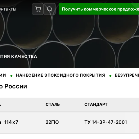
онтакты
Получить коммерческое предлож
НТИЯ КАЧЕСТВА
•
АНЕСЕНИЕ ЭПОКСИДНОГО ПОКРЫТИЯ
БЕЗУПРЕЧНАЯ РЕПУ
по России
доставкой по России. Сертифицированная продукция от провере
А
СТАЛЬ
СТАНДАРТ
а
114
x
7
22ГЮ
ТУ 14-3Р-47-2001