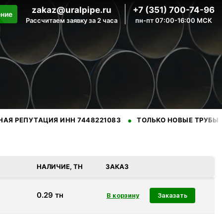
zakaz@uralpipe.ru
+7 (351) 700-74-96
ение
Рассчитаем заявку за 2 часа
пн-пт 07:00-16:00 МСК
•
•
ТАЦИЯ ИНН 7448221083
ТОЛЬКО НОВЫЕ ТРУБЫ
ПРОВ
нных производителей.
НАЛИЧИЕ, ТН
ЗАКАЗ
0.29
тн
Заказать