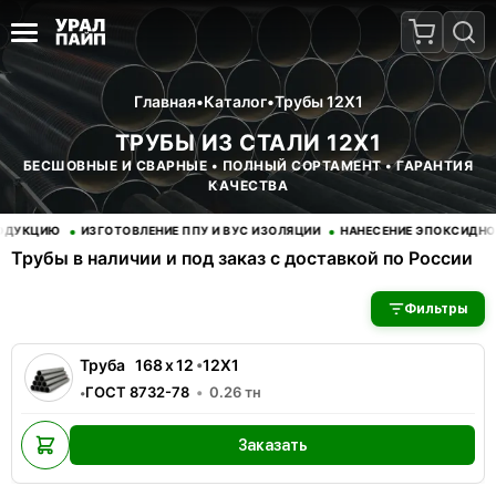
Главная
•
Каталог
•
Трубы 12Х1
ТРУБЫ ИЗ СТАЛИ 12Х1
БЕСШОВНЫЕ И СВАРНЫЕ • ПОЛНЫЙ СОРТАМЕНТ • ГАРАНТИЯ
КАЧЕСТВА
•
•
КЦИЮ
ИЗГОТОВЛЕНИЕ ППУ И ВУС ИЗОЛЯЦИИ
НАНЕСЕНИЕ ЭПОКСИДНОГО 
Трубы в наличии и под заказ с доставкой по России
В наличии 1 позиций трубы стальные. Купить трубы оптом с д
Фильтры
Труба
168
x
12
•
12Х1
ГОСТ 8732-78
0.26
тн
•
Заказать