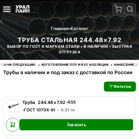
Главная
•
Каталог
ТРУБА СТАЛЬНАЯ 244.48×7.92
ВЫБОР ПО ГОСТ И МАРКАМ СТАЛИ • В НАЛИЧИИ • БЫСТРАЯ
ОТГРУЗКА
•
•
 НА ПРОДУКЦИЮ
ИЗГОТОВЛЕНИЕ ППУ И ВУС ИЗОЛЯЦИИ
НАНЕСЕНИЕ ЭПО
Трубы в наличии и под заказ с доставкой по России
В наличии 3 позиций трубы стальные. Купить трубы оптом с д
Фильтры
Труба
244.48
x
7.92
•
К55
ГОСТ 10704-91
0.51
тн
•
Заказать