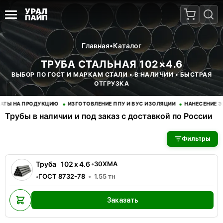
Главная
•
Каталог
ТРУБА СТАЛЬНАЯ 102×4.6
ВЫБОР ПО ГОСТ И МАРКАМ СТАЛИ • В НАЛИЧИИ • БЫСТРАЯ
ОТГРУЗКА
•
•
Ы НА ПРОДУКЦИЮ
ИЗГОТОВЛЕНИЕ ППУ И ВУС ИЗОЛЯЦИИ
НАНЕСЕНИЕ ЭПО
Трубы в наличии и под заказ с доставкой по России
В наличии 1 позиций трубы стальные. Купить трубы оптом с д
Фильтры
Труба
102
x
4.6
•
30ХМА
ГОСТ 8732-78
1.55
тн
•
Заказать