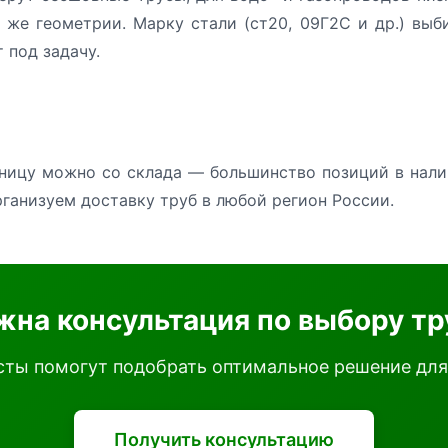
 же геометрии. Марку стали (ст20, 09Г2С и др.) выб
 под задачу.
зницу можно со склада — большинство позиций в налич
рганизуем доставку труб в любой регион России.
жна консультация по выбору тр
ты помогут подобрать оптимальное решение для
Получить консультацию