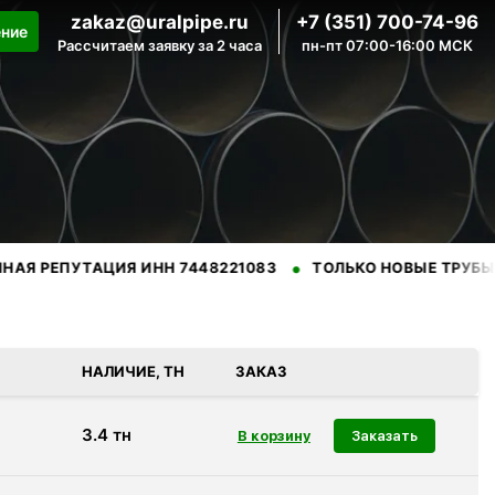
zakaz@uralpipe.ru
+7 (351) 700-74-96
ение
Рассчитаем заявку за 2 часа
пн-пт 07:00-16:00 МСК
•
•
УТАЦИЯ ИНН 7448221083
ТОЛЬКО НОВЫЕ ТРУБЫ
ПРО
нных производителей.
НАЛИЧИЕ, ТН
ЗАКАЗ
3.4
тн
Заказать