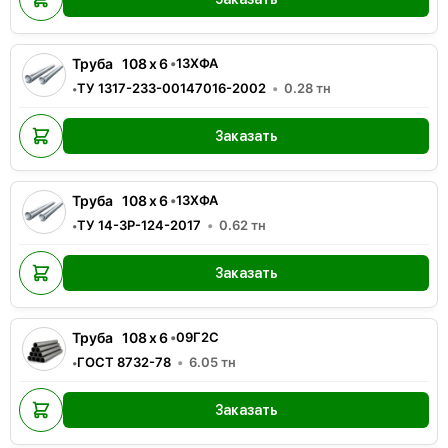
Труба
108
x
6
•
13ХФА
ТУ 1317-233-00147016-2002
0.28
тн
•
Заказать
Труба
108
x
6
•
13ХФА
ТУ 14-3Р-124-2017
0.62
тн
•
Заказать
Труба
108
x
6
•
09Г2С
ГОСТ 8732-78
6.05
тн
•
Заказать