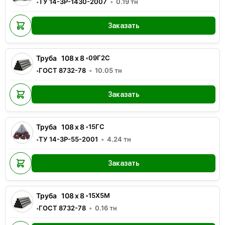
ТУ 14-3Р-1430-2007
0.19
тн
•
Заказать
Труба
108
x
8
•
09Г2С
ГОСТ 8732-78
10.05
тн
•
Заказать
Труба
108
x
8
•
15ГС
ТУ 14-3Р-55-2001
4.24
тн
•
Заказать
Труба
108
x
8
•
15Х5М
ГОСТ 8732-78
0.16
тн
•