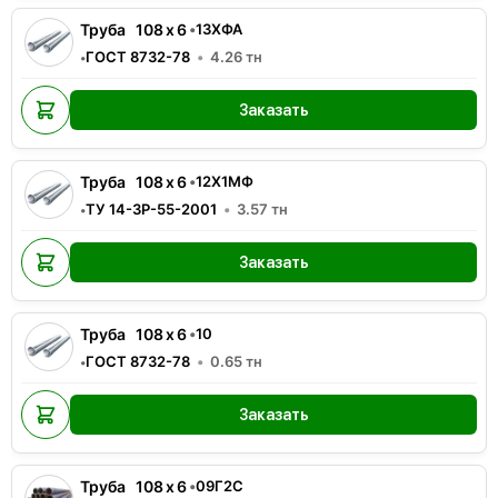
Труба
108
x
6
•
13ХФА
ГОСТ 8732-78
4.26
тн
•
Заказать
Труба
108
x
6
•
12Х1МФ
ТУ 14-3Р-55-2001
3.57
тн
•
Заказать
Труба
108
x
6
•
10
ГОСТ 8732-78
0.65
тн
•
Заказать
Труба
108
x
6
•
09Г2С