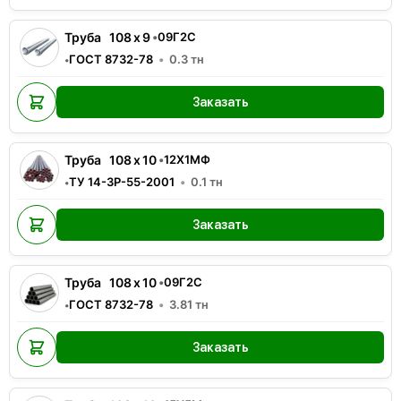
Труба
108
x
9
•
09Г2С
ГОСТ 8732-78
0.3
тн
•
Заказать
Труба
108
x
10
•
12Х1МФ
ТУ 14-3Р-55-2001
0.1
тн
•
Заказать
Труба
108
x
10
•
09Г2С
ГОСТ 8732-78
3.81
тн
•
Заказать