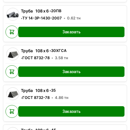
Труба
108
x
6
•
20ПВ
ТУ 14-3Р-1430-2007
0.62
тн
•
Заказать
Труба
108
x
6
•
30ХГСА
ГОСТ 8732-78
3.58
тн
•
Заказать
Труба
108
x
6
•
35
ГОСТ 8732-78
4.86
тн
•
Заказать